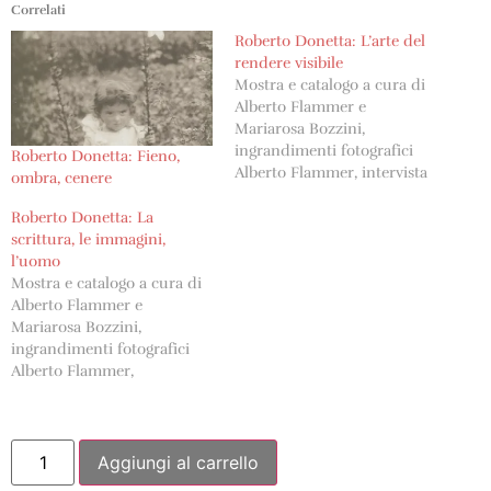
Correlati
Roberto Donetta: L’arte del
rendere visibile
Mostra e catalogo a cura di
Alberto Flammer e
Mariarosa Bozzini,
ingrandimenti fotografici
Roberto Donetta: Fieno,
Alberto Flammer, intervista
ombra, cenere
Mariarosa Bozzini, con un
testo di David Streiff e 32
Roberto Donetta: La
immagini di Roberto
scrittura, le immagini,
Donetta, Corzoneso-
l’uomo
Casserio, Fondazione
Mostra e catalogo a cura di
Archivio Roberto Donetta,
Alberto Flammer e
2007.
Mariarosa Bozzini,
ingrandimenti fotografici
Alberto Flammer,
introduzione di Marco
Franciolli, con un testo di
Sandro Bianconi e 30
immagini di Roberto
Aggiungi al carrello
Donetta, Corzoneso-