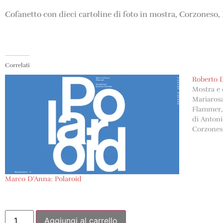
Cofanetto con dieci cartoline di foto in mostra, Corzoneso,
Correlati
Roberto D
Mostra e 
Mariarosa
Flammer, 
di Antoni
Corzones
Donetta, 
Marco D’Anna: Polaroid
Aggiungi al carrello