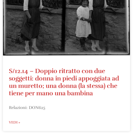
S/12.14 – Doppio ritratto con due
soggetti: donna in piedi appoggiata ad
un muretto; una donna (la stessa) che
tiene per mano una bambina
Relazioni: DON625
VEDI »