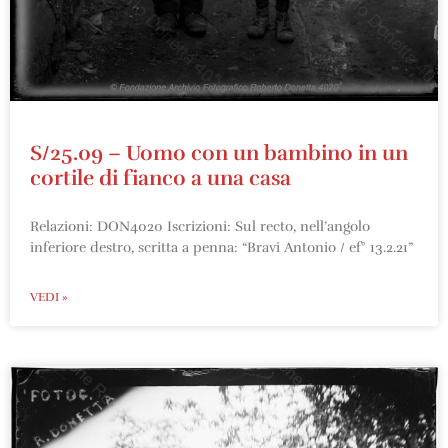
S/25.09 – Uomo con un bambino in un
cortile di fianco a una casa
Relazioni: DON4020 Iscrizioni: Sul recto, nell’angolo
inferiore destro, scritta a penna: “Bravi Antonio / ef° 13.2.21”
VEDI »