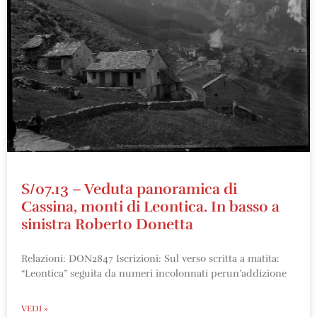
S/07.13 – Veduta panoramica di
Cassina, monti di Leontica. In basso a
sinistra Roberto Donetta
Relazioni: DON2847 Iscrizioni: Sul verso scritta a matita:
“Leontica” seguita da numeri incolonnati perun’addizione
VEDI »