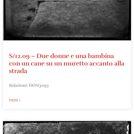
S/12.09 – Due donne e una bambina
con un cane su un muretto accanto alla
strada
Relazioni: DON3093
VEDI »