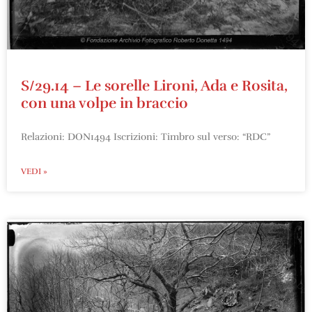
S/29.14 – Le sorelle Lironi, Ada e Rosita,
con una volpe in braccio
Relazioni: DON1494 Iscrizioni: Timbro sul verso: “RDC”
VEDI »