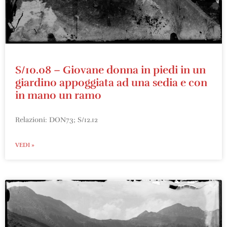
S/10.08 – Giovane donna in piedi in un
giardino appoggiata ad una sedia e con
in mano un ramo
Relazioni: DON73; S/12.12
VEDI »