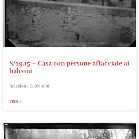
S/29.15 – Casa con persone affacciate ai
balconi
Relazioni: DON1988
VEDI »