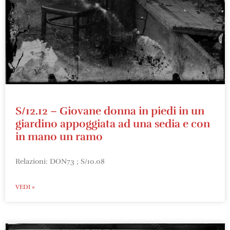
S/12.12 – Giovane donna in piedi in un
giardino appoggiata ad una sedia e con
in mano un ramo
Relazioni: DON73 ; S/10.08
VEDI »