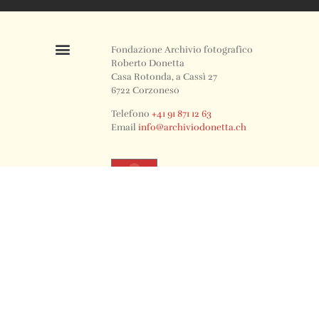
Fondazione Archivio fotografico
Roberto Donetta
Casa Rotonda, a Cassì 27
6722 Corzoneso
Telefono
+41 91 871 12 63
Email
info@archiviodonetta.ch
0
© 2024 All rights Reserved. Design by sertus image.