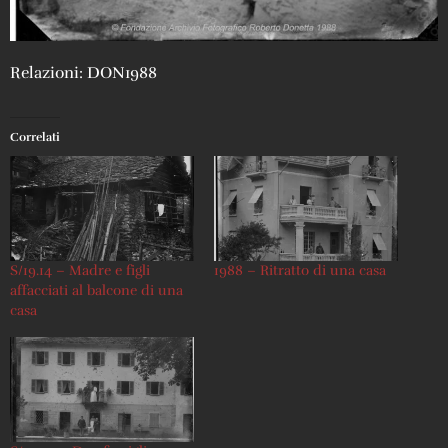
Relazioni: DON1988
Correlati
S/19.14 – Madre e figli
1988 – Ritratto di una casa
affacciati al balcone di una
casa