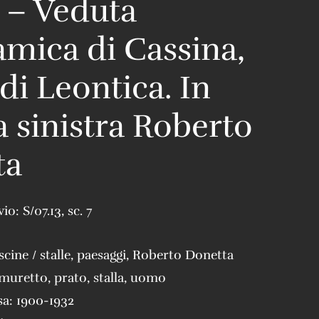
3 – Veduta
mica di Cassina,
di Leontica. In
a sinistra Roberto
ta
vio:
S/07.13
,
sc. 7
scine / stalle
,
paesaggi
,
Roberto Donetta
muretto
,
prato
,
stalla
,
uomo
sa:
1900-1932