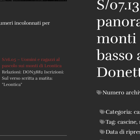
S/07.1
panora
 numeri incolonnati per
monti 
basso 
S/16.05 – Uomini e ragazzi al
pascolo sui monti di Leontica
Donet
Relazioni: DON3882 Iscrizioni:
Sul verso scritta a matita:
"Leontica"
Numero archi
Categoria:
ca
Tag:
cascine
,
Data di ripre