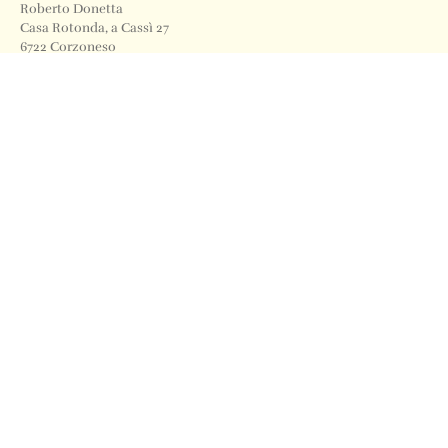
Roberto Donetta
Casa Rotonda, a Cassì 27
6722 Corzoneso
Telefono
+41 91 871 12 63
Email
info@archiviodonetta.ch
0