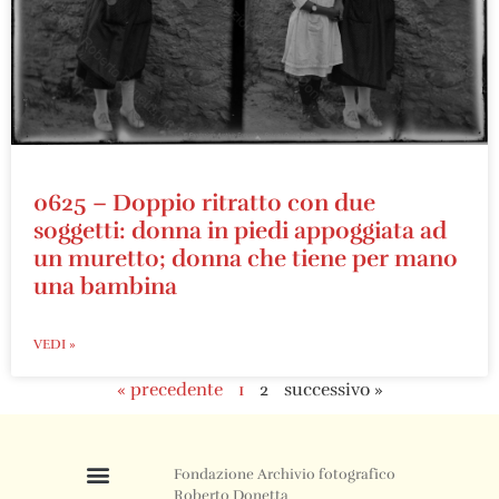
0625 – Doppio ritratto con due
soggetti: donna in piedi appoggiata ad
un muretto; donna che tiene per mano
una bambina
VEDI »
« precedente
1
2
successivo »
Fondazione Archivio fotografico
Roberto Donetta