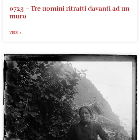
0723 – Tre uomini ritratti davanti ad un
muro
VEDI »