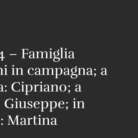
4 – Famiglia
i in campagna; a
a: Cipriano; a
: Giuseppe; in
: Martina