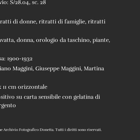
vio:
S/28.04
,
sc. 28
tratti di donne
,
ritratti di famiglie
,
ritratti
avatta
,
donna
,
orologio da taschino
,
piante
,
sa:
1900-1932
iano Maggini
,
Giuseppe Maggini
,
Martina
x 11 cm orizzontale
sitivo su carta sensibile con gelatina di
rgento
Archivio Fotografico Donetta. Tutti i diritti sono riservati.