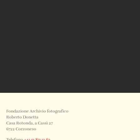
Fondazione Archivio fotografico
Roberto Donetta
Casa Rotonda, a Cassì 27
6722 Corzoneso
Telefono
+41 91 871 12 63