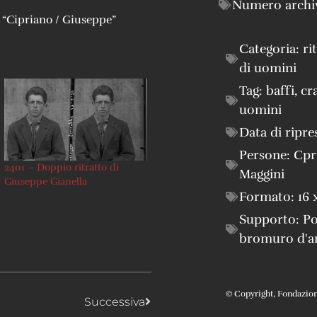
Numero archi
i: “Cipriano / Giuseppe”
Categoria:
ri
di uomini
Tag:
baffi
,
cr
uomini
Data di ripre
Persone:
Cpr
2401 – Doppio ritratto di
Maggini
Giuseppe Gianella
Formato:
16 
Supporto:
Po
bromuro d'a
© Copyright, Fondazione 
Successiva