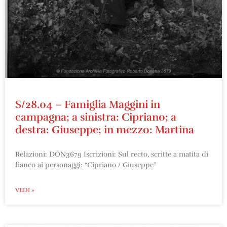
S/28.04 – Famiglia Maggini in
campagna; a sinistra: Cipriano; a
destra: Giuseppe; in mezzo: Martina
Relazioni: DON3679 Iscrizioni: Sul recto, scritte a matita di
fianco ai personaggi: “Cipriano / Giuseppe”
VEDI »