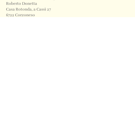
Roberto Donetta
Casa Rotonda, a Cassì 27
6722 Corzoneso
Telefono
+41 91 871 12 63
Email
info@archiviodonetta.ch
0