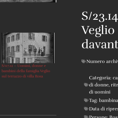
S/23.14
Veglio
davant
Numero archi
S/07.12 – Uomini, donne e
bambini della famiglia Veglio
sul terrazzo di villa Rosa
Categoria:
ca
di donne
,
rit
di uomini
Tag:
bambin
Data di ripre
Persone:
Ros