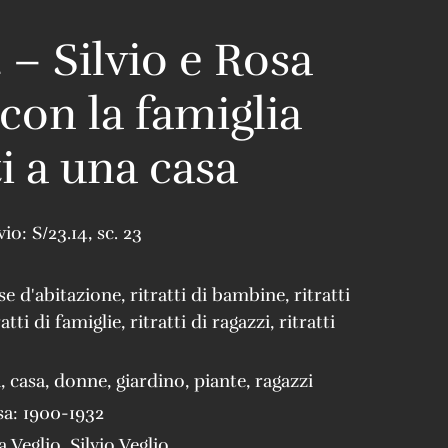
 – Silvio e Rosa
 con la famiglia
i a una casa
vio:
S/23.14
,
sc. 23
se d'abitazione
,
ritratti di bambine
,
ritratti
ratti di famiglie
,
ritratti di ragazzi
,
ritratti
a
,
casa
,
donne
,
giardino
,
piante
,
ragazzi
sa:
1900-1932
a Veglio
,
Silvio Veglio