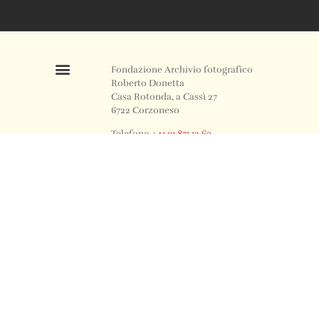
Fondazione Archivio fotografico
Roberto Donetta
Casa Rotonda, a Cassì 27
6722 Corzoneso
Telefono
+41 91 871 12 63
Email
info@archiviodonetta.ch
0
© 2024 All rights Reserved. Design by sertus image.