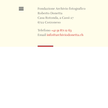
Fondazione Archivio fotografico
Roberto Donetta
Casa Rotonda, a Cassì 27
6722 Corzoneso
Telefono
+41 91 871 12 63
Email
info@archiviodonetta.ch
0
© 2024 All rights Reserved. Design by sertus image.