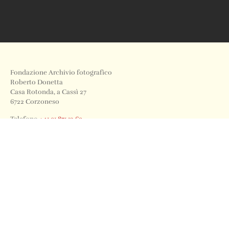
Fondazione Archivio fotografico
Roberto Donetta
Casa Rotonda, a Cassì 27
6722 Corzoneso
Telefono
+41 91 871 12 63
Email
info@archiviodonetta.ch
0