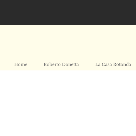
Home
Roberto Donetta
La Casa Rotonda
Mostre ed Eventi
Foto Archivio
Contatti
© 2024 All rights Reserved. Design by sertus image.