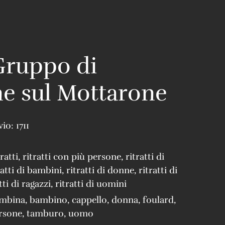
 Gruppo di
e sul Mottarone
vio:
1711
tratti
,
ritratti con più persone
,
ritratti di
ratti di bambini
,
ritratti di donne
,
ritratti di
tti di ragazzi
,
ritratti di uomini
mbina
,
bambino
,
cappello
,
donna
,
foulard
,
rsone
,
tamburo
,
uomo