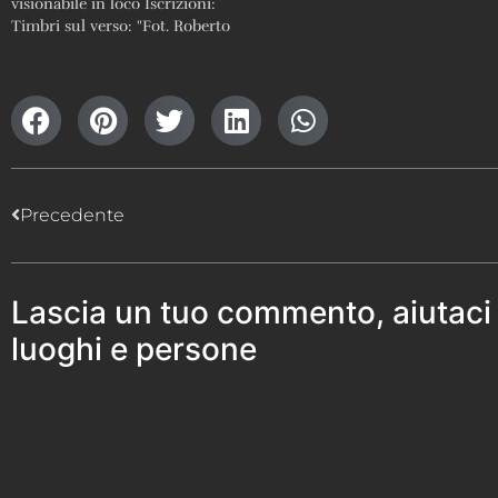
visionabile in loco Iscrizioni:
Timbri sul verso: "Fot. Roberto
Donetta / Corzoneso" e "RDC"
Precedente
Lascia un tuo commento, aiutaci
luoghi e persone