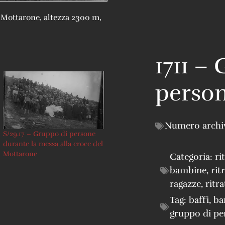
l Mottarone, altezza 2300 m,
1711 –
person
Numero archi
S/29.17 – Gruppo di persone
durante la messa alla croce del
Mottarone
Categoria:
ri
bambine
,
rit
ragazze
,
ritra
Tag:
baffi
,
ba
gruppo di pe