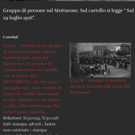
Gruppo di persone sul Mottarone. Sul cartello si legge ” Su
29 luglio 1926″.
Correlati
S/15.01 – Ritratto di un gruppo
di persone (uomini, donne,
bambini) sulla cima del
Motterone. Le persone al
centro mostrano un cartello
con la scritta “SUL
S/24.16 – Gruppo di persone
MOTTERONE / M s/m 2300 /
durante la messa alla croce del
29 Luglio 1926. Due uomini di
Mottarone
fianco al cartello sono seduti
su due tamburi. Le tre donne
in alto, sulla sinistra sono Pia,
Lycia e Laura Gianella
Relazioni: S/32.025; S/32.026
Info stampa: 98/216 ; lastra
non esistente ; stampa