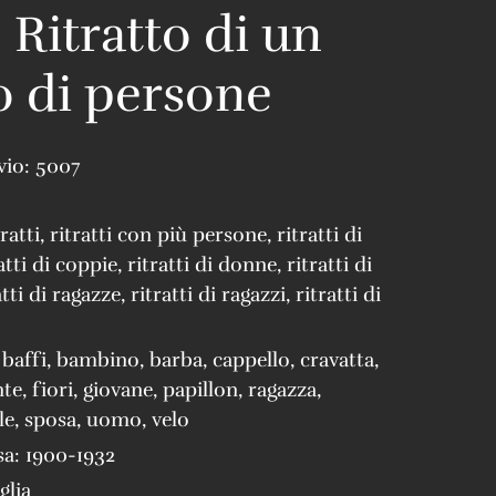
 Ritratto di un
 di persone
vio:
5007
tratti
,
ritratti con più persone
,
ritratti di
atti di coppie
,
ritratti di donne
,
ritratti di
atti di ragazze
,
ritratti di ragazzi
,
ritratti di
,
baffi
,
bambino
,
barba
,
cappello
,
cravatta
,
nte
,
fiori
,
giovane
,
papillon
,
ragazza
,
le
,
sposa
,
uomo
,
velo
sa:
1900-1932
glia