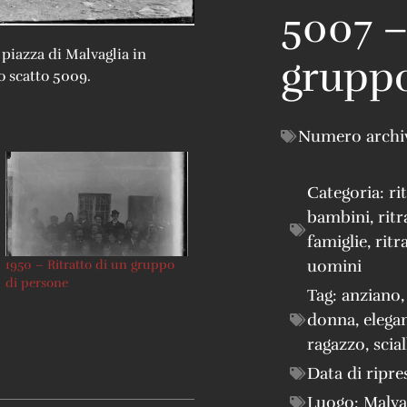
5007 –
 piazza di Malvaglia in
gruppo
o scatto 5009.
Numero archi
Categoria:
ri
bambini
,
ritr
famiglie
,
ritr
uomini
1950 – Ritratto di un gruppo
di persone
Tag:
anziano
donna
,
elega
ragazzo
,
scial
Data di ripre
Luogo:
Malva