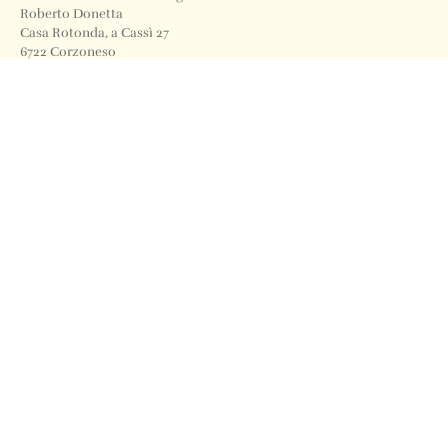
Roberto Donetta
Casa Rotonda, a Cassì 27
6722 Corzoneso
Telefono
+41 91 871 12 63
Email
info@archiviodonetta.ch
0