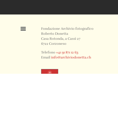
Fondazione Archivio fotografico
Roberto Donetta
Casa Rotonda, a Cassì 27
6722 Corzoneso
Telefono
+41 91 871 12 63
Email
info@archiviodonetta.ch
0
© 2024 All rights Reserved. Design by sertus image.