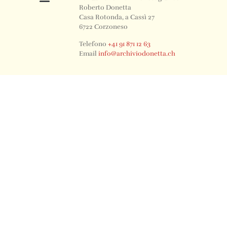
Roberto Donetta
Casa Rotonda, a Cassì 27
6722 Corzoneso
Telefono
+41 91 871 12 63
Email
info@archiviodonetta.ch
0
© 2024 All rights Reserved. Design by sertus image.