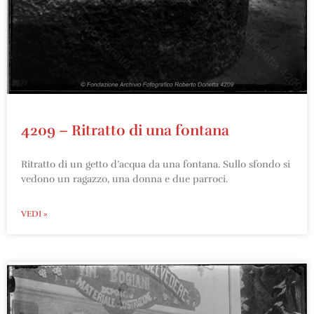
4209 – Ritratto di una fontana
Ritratto di un getto d’acqua da una fontana. Sullo sfondo si
vedono un ragazzo, una donna e due parroci.
VEDI »