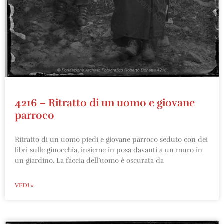
4216 – Ritratto di un uomo e giovane
parroco
Ritratto di un uomo piedi e giovane parroco seduto con dei
libri sulle ginocchia, insieme in posa davanti a un muro in
un giardino. La faccia dell’uomo è oscurata da
VEDI »