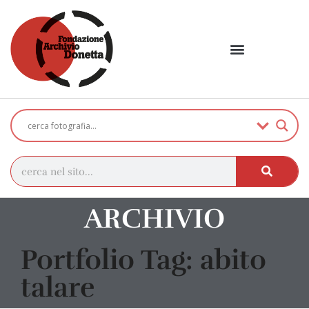
ARCHIVIO
Portfolio Tag: abito
talare