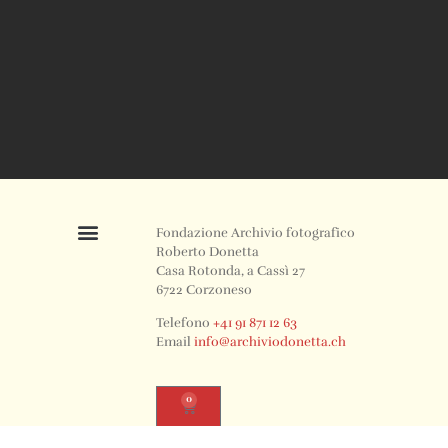
Fondazione Archivio fotografico
Roberto Donetta
Casa Rotonda, a Cassì 27
6722 Corzoneso
Telefono
+41 91 871 12 63
Email
info@archiviodonetta.ch
0