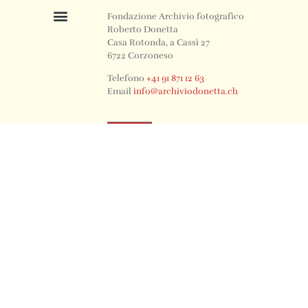
Fondazione Archivio fotografico
Roberto Donetta
Casa Rotonda, a Cassì 27
6722 Corzoneso
Telefono
+41 91 871 12 63
Email
info@archiviodonetta.ch
0
© 2024 All rights Reserved. Design by sertus image.