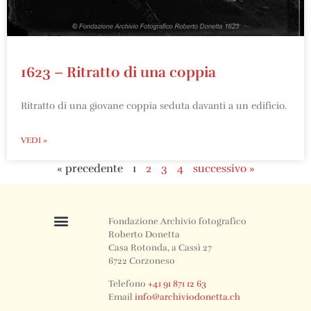
1623 – Ritratto di una coppia
Ritratto di una giovane coppia seduta davanti a un edificio.
VEDI »
« precedente
1
2
3
4
successivo »
Fondazione Archivio fotografico
Roberto Donetta
Casa Rotonda, a Cassì 27
6722 Corzoneso
Telefono
+41 91 871 12 63
Email
info@archiviodonetta.ch