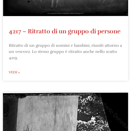
4217 – Ritratto di un gruppo di persone
Ritratto di un gruppo di uomini e bambini, riuniti attorno a
un vescovo. Lo stesso gruppo è ritratto anche nello scatto
4219.
VEDI »