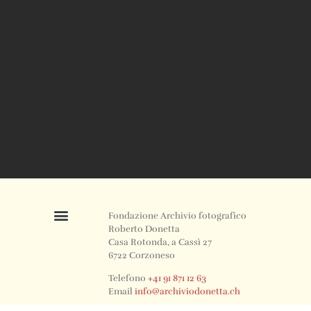
Fondazione Archivio fotografico
Roberto Donetta
Casa Rotonda, a Cassì 27
6722 Corzoneso
Telefono
+41 91 871 12 63
Email
info@archiviodonetta.ch