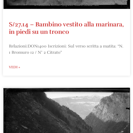
S/27.14 – Bambino vestito alla marinara,
in piedi su un tronco
Relazioni:DON1400 Iscrizioni: Sul verso scritta a matita: “N.
1 Bromuro 12 / N° 2 Citrato”
VEDI »