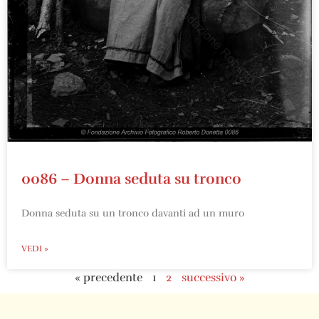
0086 – Donna seduta su tronco
Donna seduta su un tronco davanti ad un muro
VEDI »
« precedente
1
2
successivo »