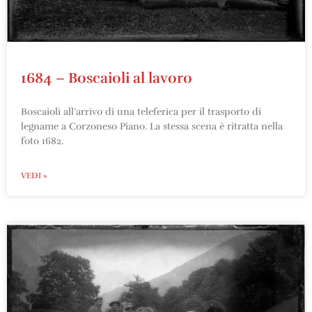
1684 – Boscaioli al lavoro
Boscaioli all’arrivo di una teleferica per il trasporto di
legname a Corzoneso Piano. La stessa scena è ritratta nella
foto 1682.
VEDI »