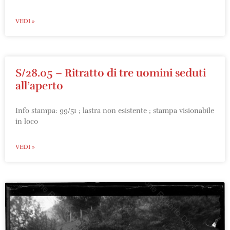
VEDI »
S/28.05 – Ritratto di tre uomini seduti
all’aperto
Info stampa: 99/51 ; lastra non esistente ; stampa visionabile
in loco
VEDI »