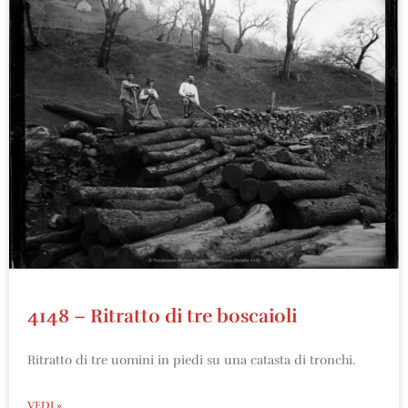
4148 – Ritratto di tre boscaioli
Ritratto di tre uomini in piedi su una catasta di tronchi.
VEDI »