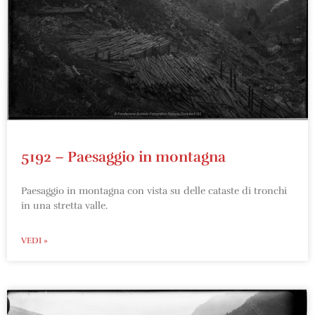
5192 – Paesaggio in montagna
Paesaggio in montagna con vista su delle cataste di tronchi
in una stretta valle.
VEDI »