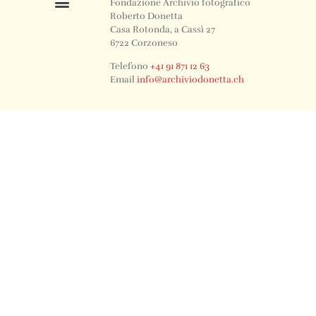
Fondazione Archivio fotografico
Roberto Donetta
Casa Rotonda, a Cassì 27
6722 Corzoneso
Telefono
+41 91 871 12 63
Email
info@archiviodonetta.ch
0
© 2024 All rights Reserved. Design by sertus image.