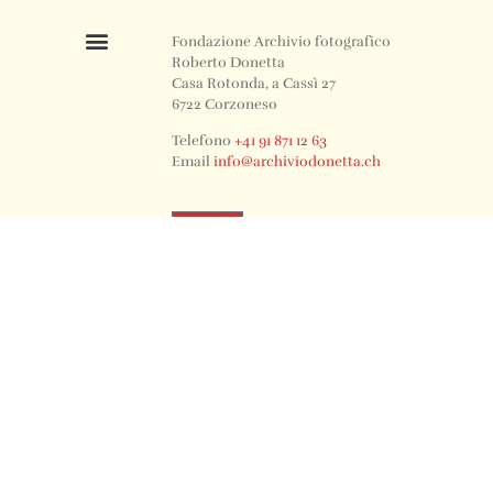
Fondazione Archivio fotografico
Roberto Donetta
Casa Rotonda, a Cassì 27
6722 Corzoneso
Telefono
+41 91 871 12 63
Email
info@archiviodonetta.ch
0
© 2024 All rights Reserved. Design by sertus image.