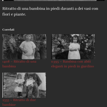
Ritratto di una bambina in piedi davanti a dei vasi con
fiori e piante.
Correlati
1408 – Ritratto di una
0395 – Bambina con abiti
bambina
eleganti in piedi in giardino
2555 – Ritratto di due
bambine