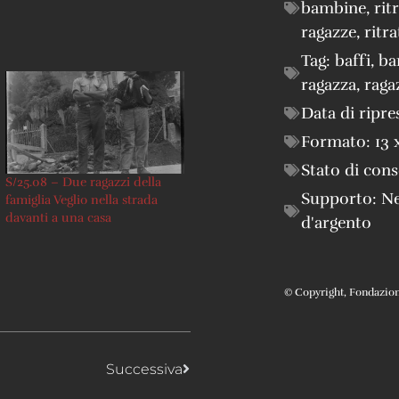
bambine
,
rit
ragazze
,
ritra
Tag:
baffi
,
ba
ragazza
,
raga
Data di ripre
Formato:
13 
Stato di con
S/25.08 – Due ragazzi della
Supporto:
Ne
famiglia Veglio nella strada
davanti a una casa
d'argento
© Copyright, Fondazione 
Successiva