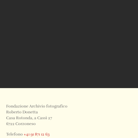
Fondazione Archivio fotografico
Roberto Donetta
Casa Rotonda, a Cassì 27
6722 Corzoneso
Telefono
+41 91 871 12 63