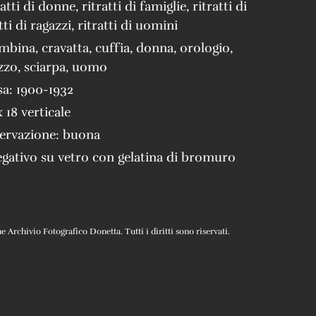
ratti di donne
,
ritratti di famiglie
,
ritratti di
tti di ragazzi
,
ritratti di uomini
mbina
,
cravatta
,
cuffia
,
donna
,
orologio
,
zzo
,
sciarpa
,
uomo
sa:
1900-1932
x 18 verticale
servazione:
buona
gativo su vetro con gelatina di bromuro
Archivio Fotografico Donetta. Tutti i diritti sono riservati.