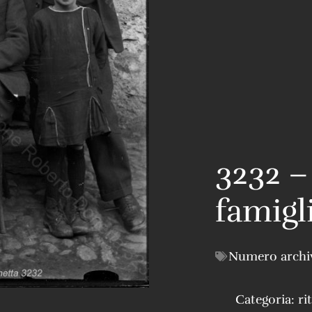
3232 – 
famigl
Numero archi
Categoria:
ri