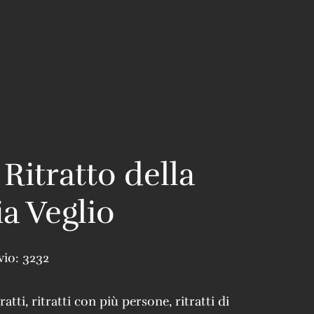
Ritratto della
ia Veglio
vio:
3232
tratti
,
ritratti con più persone
,
ritratti di