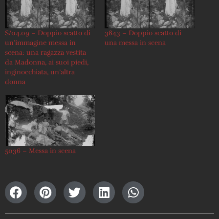
S/04.09 – Doppio scatto di
3843 – Doppio scatto di
un’immagine messa in
una messa in scena
scena: una ragazza vestita
da Madonna, ai suoi piedi,
inginocchiata, un’altra
donna
5036 – Messa in scena