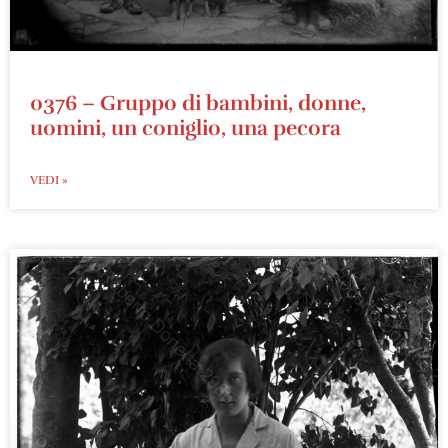
0376 – Gruppo di bambini, donne,
uomini, un coniglio, una pecora
VEDI »