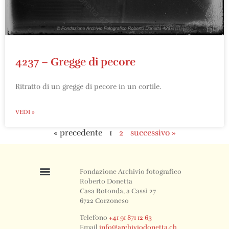
4237 – Gregge di pecore
Ritratto di un gregge di pecore in un cortile.
VEDI »
« precedente
1
2
successivo »
Fondazione Archivio fotografico
Roberto Donetta
Casa Rotonda, a Cassì 27
6722 Corzoneso
Telefono
+41 91 871 12 63
Email
info@archiviodonetta.ch