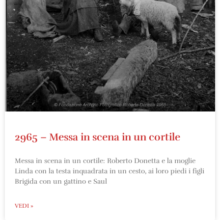
2965 – Messa in scena in un cortile
Messa in scena in un cortile: Roberto Donetta e la moglie
Linda con la testa inquadrata in un cesto, ai loro piedi i figli
Brigida con un gattino e Saul
VEDI »