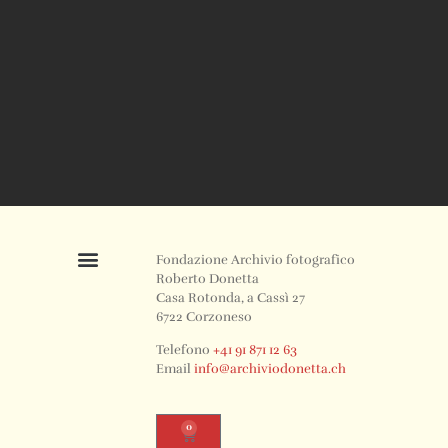
Fondazione Archivio fotografico
Roberto Donetta
Casa Rotonda, a Cassì 27
6722 Corzoneso
Telefono
+41 91 871 12 63
Email
info@archiviodonetta.ch
0