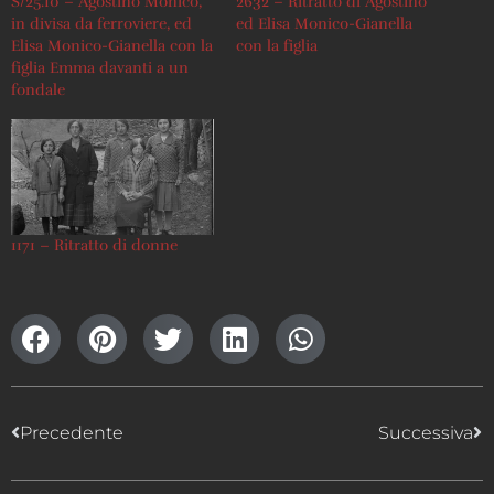
S/25.10 – Agostino Monico,
2632 – Ritratto di Agostino
in divisa da ferroviere, ed
ed Elisa Monico-Gianella
Elisa Monico-Gianella con la
con la figlia
figlia Emma davanti a un
fondale
1171 – Ritratto di donne
Precedente
Successiva