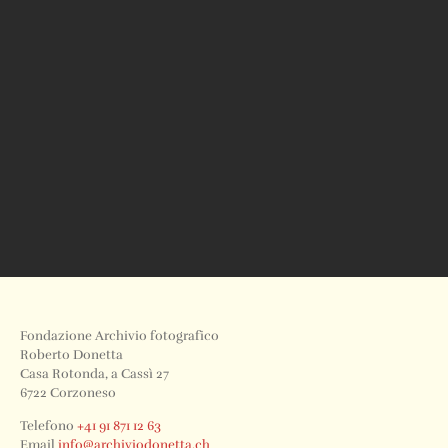
Fondazione Archivio fotografico
Roberto Donetta
Casa Rotonda, a Cassì 27
6722 Corzoneso
Telefono
+41 91 871 12 63
Email
info@archiviodonetta.ch