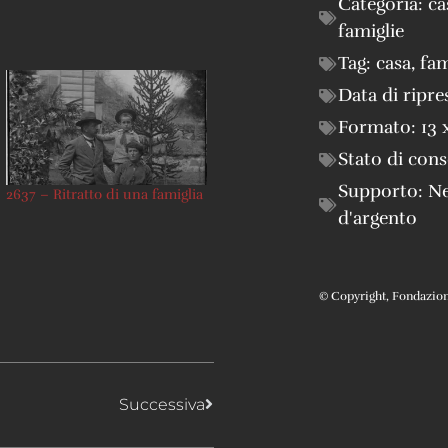
Categoria:
ca
famiglie
Tag:
casa
,
fam
Data di ripre
Formato:
13 
Stato di con
Supporto:
Ne
2637 – Ritratto di una famiglia
d'argento
© Copyright, Fondazione 
Successiva