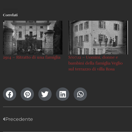
Correlati
2914 – Ritratto di una famiglia
S/07.12 – Uomini, donne e
bambini della famiglia Veglio
sul terrazzo di villa Rosa
Precedente