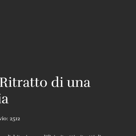
 Ritratto di una
ia
vio:
2512