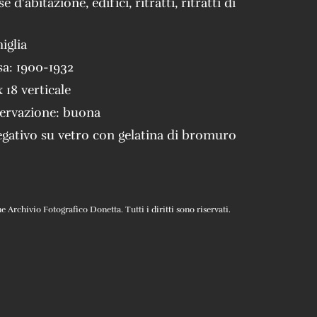
se d'abitazione
,
edifici
,
ritratti
,
ritratti di
iglia
sa:
1900-1932
x 18 verticale
servazione:
buona
gativo su vetro con gelatina di bromuro
Archivio Fotografico Donetta. Tutti i diritti sono riservati.