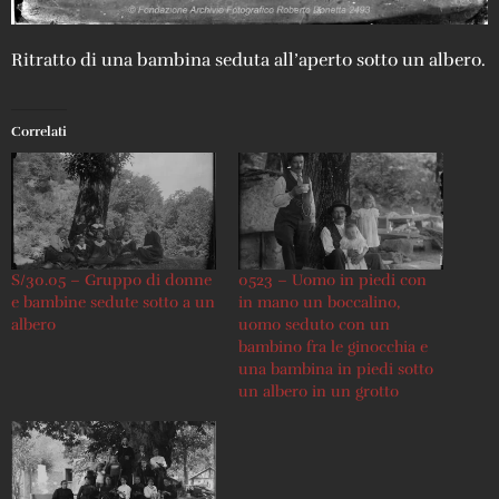
Ritratto di una bambina seduta all’aperto sotto un albero.
Correlati
S/30.05 – Gruppo di donne
0523 – Uomo in piedi con
e bambine sedute sotto a un
in mano un boccalino,
albero
uomo seduto con un
bambino fra le ginocchia e
una bambina in piedi sotto
un albero in un grotto