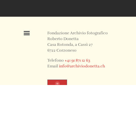
Fondazione Archivio fotografico
Roberto Donetta
Casa Rotonda, a Cassì 27
6722 Corzoneso
Telefono
+41 91 871 12 63
Email
info@archiviodonetta.ch
0
© 2024 All rights Reserved. Design by sertus image.