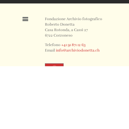
Fondazione Archivio fotografico
Roberto Donetta
Casa Rotonda, a Cassì 27
6722 Corzoneso
Telefono
+41 91 871 12 63
Email
info@archiviodonetta.ch
0
© 2024 All rights Reserved. Design by sertus image.