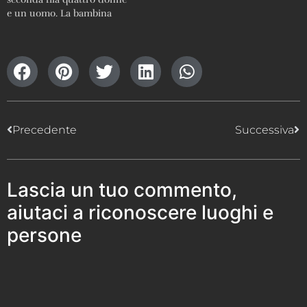
e un uomo. La bambina
sulla destra regge un tronco
di legno Info stampa: 99/56
; lastra non esistente ;
stampa visionabile in loco
Precedente
Successiva
Lascia un tuo commento,
aiutaci a riconoscere luoghi e
persone