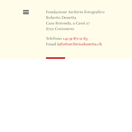
Fondazione Archivio fotografico
Roberto Donetta
Casa Rotonda, a Cassì 27
6722 Corzoneso
Telefono
+41 91 871 12 63
Email
info@archiviodonetta.ch
0
© 2024 All rights Reserved. Design by sertus image.