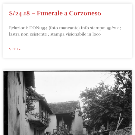
S/24.18 – Funerale a Corzoneso
Relazioni: DON1594 (foto mancante) Info stampa: 99/212 ;
lastra non esistente ; stampa visionabile in loco
VEDI »