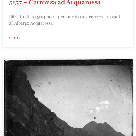
5157 – Carrozza ad Acquarossa
Ritratto di un gruppo di persone in una carrozza davanti
all’Albergo Acquarossa.
VEDI »