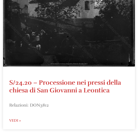
S/24.20 – Processione nei pressi della
chiesa di San Giovanni a Leontica
Relazioni: DON3812
VEDI »