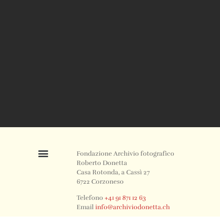
Fondazione Archivio fotografico
Roberto Donetta
Casa Rotonda, a Cassì 27
6722 Corzoneso
Telefono
+41 91 871 12 63
Email
info@archiviodonetta.ch