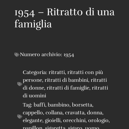
1954 – Ritratto di una
famiglia
Numero archivio:
1954
Categoria:
ritratti
,
ritratti con più
persone
,
ritratti di bambini
,
ritratti
di donne
,
ritratti di famiglie
,
ritratti
di uomini
Tag:
baffi
,
bambino
,
borsetta
,
cappello
,
collana
,
cravatta
,
donna
,
elegante
,
gioielli
,
orecchini
,
orologio
,
papillon
,
sigaretta
,
sigaro
,
uomo