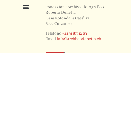
Fondazione Archivio fotografico
Roberto Donetta
Casa Rotonda, a Cassì 27
6722 Corzoneso
Telefono
+41 91 871 12 63
Email
info@archiviodonetta.ch
0
© 2024 All rights Reserved. Design by sertus image.