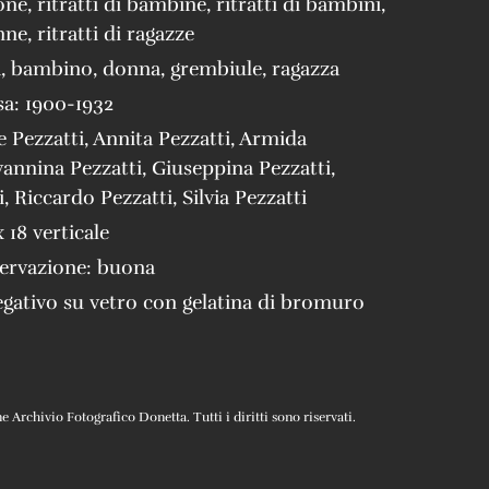
one
,
ritratti di bambine
,
ritratti di bambini
,
onne
,
ritratti di ragazze
a
,
bambino
,
donna
,
grembiule
,
ragazza
sa:
1900-1932
e Pezzatti
,
Annita Pezzatti
,
Armida
annina Pezzatti
,
Giuseppina Pezzatti
,
i
,
Riccardo Pezzatti
,
Silvia Pezzatti
x 18 verticale
servazione:
buona
gativo su vetro con gelatina di bromuro
Archivio Fotografico Donetta. Tutti i diritti sono riservati.