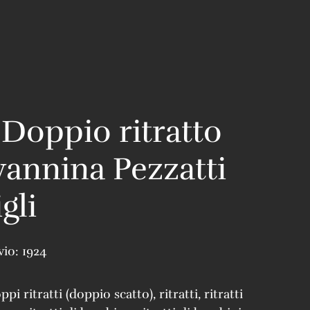
 Doppio ritratto
vannina Pezzatti
igli
vio:
1924
ppi ritratti (doppio scatto)
,
ritratti
,
ritratti