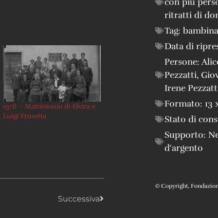
con più pers
ritratti di d
Tag:
bambin
Data di ripre
Persone:
Alic
Pezzatti
,
Giov
Irene Pezzatt
Formato:
13 
1976 – Matrimonio di Elvira e
Luigi Frusetta
Stato di con
Supporto:
Ne
d'argento
© Copyright, Fondazione 
Successiva