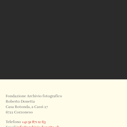
Fondazione Archivio fotografico
Roberto Donetta
Casa Rotonda, a Cassì 27
6722 Corzoneso
Telefono
+41 91 871 12 63