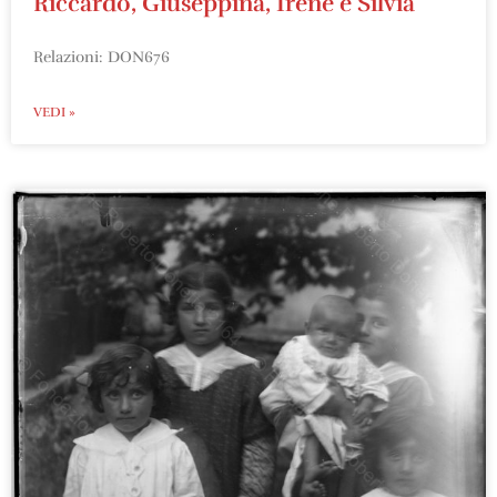
Riccardo, Giuseppina, Irene e Silvia
Relazioni: DON676
VEDI »