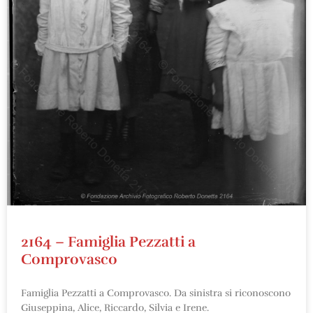
2164 – Famiglia Pezzatti a
Comprovasco
Famiglia Pezzatti a Comprovasco. Da sinistra si riconoscono
Giuseppina, Alice, Riccardo, Silvia e Irene.