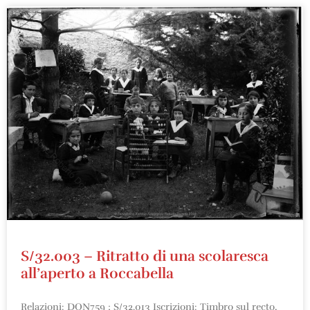
S/32.003 – Ritratto di una scolaresca
all’aperto a Roccabella
Relazioni: DON759 ; S/32.013 Iscrizioni: Timbro sul recto,