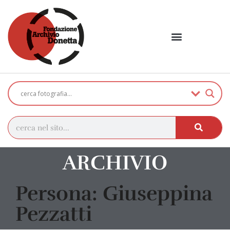
ARCHIVIO
Persona: Giuseppina
Pezzatti