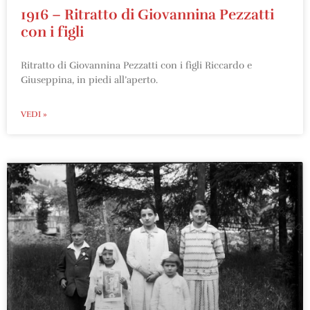
1916 – Ritratto di Giovannina Pezzatti
con i figli
Ritratto di Giovannina Pezzatti con i figli Riccardo e
Giuseppina, in piedi all’aperto.
VEDI »