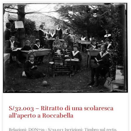
S/32.003 – Ritratto di una scolaresca
all’aperto a Roccabella
Relazioni: DON759 ; S/32.013 Iscrizioni: Timbro sul recto,