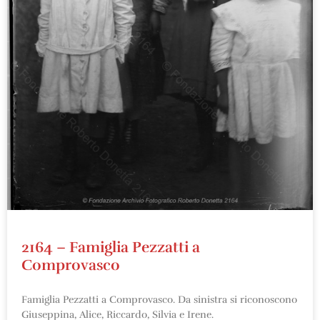
2164 – Famiglia Pezzatti a
Comprovasco
Famiglia Pezzatti a Comprovasco. Da sinistra si riconoscono
Giuseppina, Alice, Riccardo, Silvia e Irene.