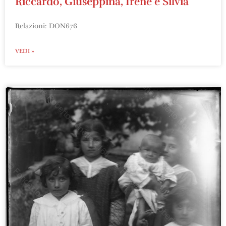
Riccardo, Giuseppina, Irene e Silvia
Relazioni: DON676
VEDI »