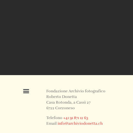
Fondazione Archivio fotografico
Roberto Donetta
Casa Rotonda, a Cassì 27
6722 Corzoneso
Telefono
+41 91 871 12 63
Email
info@archiviodonetta.ch