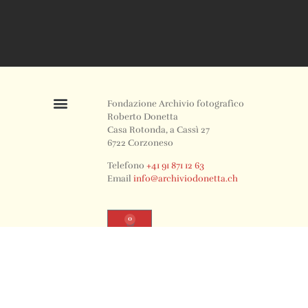
Fondazione Archivio fotografico
Roberto Donetta
Casa Rotonda, a Cassì 27
6722 Corzoneso
Telefono
+41 91 871 12 63
Email
info@archiviodonetta.ch
0
© 2024 All rights Reserved. Design by sertus image.