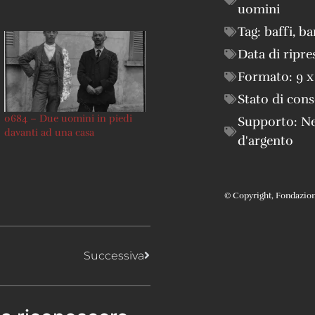
uomini
Tag:
baffi
,
ba
Data di ripre
Formato:
9 x
Stato di con
0684 – Due uomini in piedi
Supporto:
Ne
davanti ad una casa
d'argento
© Copyright, Fondazione 
Successiva