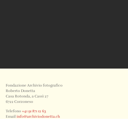
Fondazione Archivio fotografico
Roberto Donetta
Casa Rotonda, a Cassì 27
6722 Corzoneso
Telefono
+41 91 871 12 63
Email
info@archiviodonetta.ch