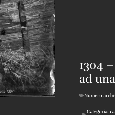
1304 –
ad una
Numero archi
Categoria:
ca