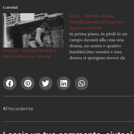
Correlati
S/11.11 – Ritratto di una
famiglia davanti ad una casa
appena costruita
In prima piano, in piedi in un
campo davanti alla casa una
donna, un uomo e quattro
S/03.02 – Uomini davanti a
bambini.Due uomini e una
una vecchia casa ticinese
donna si sporgono invece da
tre finestre della casa Info
stampa: 99/190 ; lastra non
esistente ; stampa visionabile
in loco
Precedente