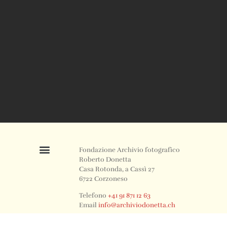
Fondazione Archivio fotografico
Roberto Donetta
Casa Rotonda, a Cassì 27
6722 Corzoneso
Telefono
+41 91 871 12 63
Email
info@archiviodonetta.ch