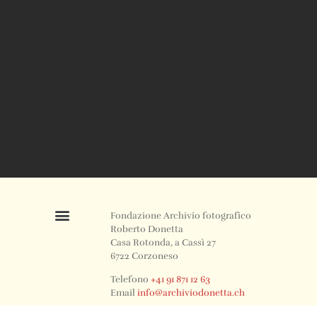
Fondazione Archivio fotografico
Roberto Donetta
Casa Rotonda, a Cassì 27
6722 Corzoneso
Telefono
+41 91 871 12 63
Email
info@archiviodonetta.ch