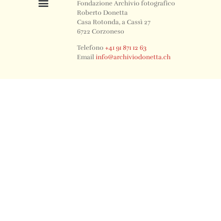
Fondazione Archivio fotografico
Roberto Donetta
Casa Rotonda, a Cassì 27
6722 Corzoneso
Telefono
+41 91 871 12 63
Email
info@archiviodonetta.ch
0
© 2024 All rights Reserved. Design by sertus image.