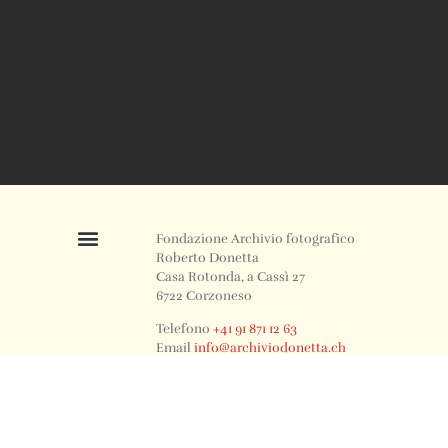
Fondazione Archivio fotografico
Roberto Donetta
Casa Rotonda, a Cassì 27
6722 Corzoneso
Telefono
+41 91 871 12 63
Email
info@archiviodonetta.ch
0