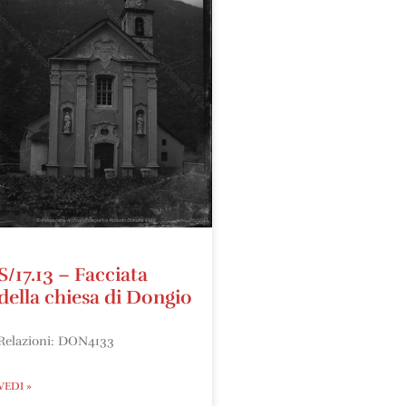
S/17.13 – Facciata
della chiesa di Dongio
Relazioni: DON4133
VEDI »