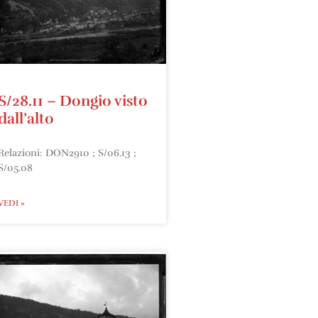
S/28.11 – Dongio visto
dall’alto
Relazioni: DON2910 ; S/06.13 ;
S/05.08
VEDI »