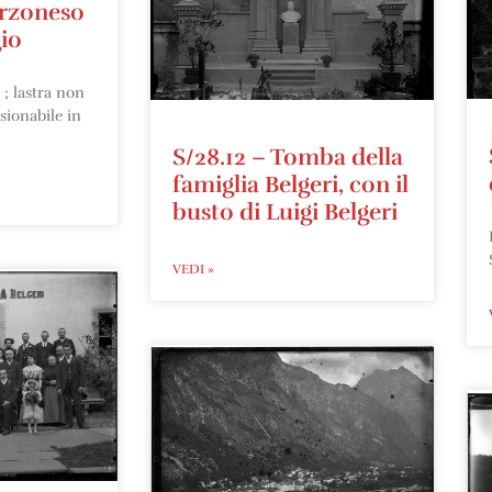
orzoneso
io
; lastra non
sionabile in
S/28.12 – Tomba della
famiglia Belgeri, con il
busto di Luigi Belgeri
VEDI »