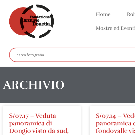
Home
Rob
Mostre ed Event
ARCHIVIO
S/07.17 – Veduta
S/07.14 – Ved
panoramica di
panoramica 
Dongio visto da sud,
fondovalle vi