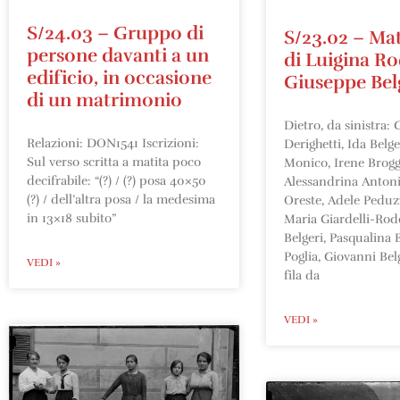
S/24.03 – Gruppo di
S/23.02 – Ma
persone davanti a un
di Luigina Ro
edificio, in occasione
Giuseppe Bel
di un matrimonio
Dietro, da sinistra:
Relazioni: DON1541 Iscrizioni:
Derighetti, Ida Belg
Sul verso scritta a matita poco
Monico, Irene Broggi
decifrabile: “(?) / (?) posa 40×50
Alessandrina Antoni
(?) / dell’altra posa / la medesima
Oreste, Adele Peduzz
in 13×18 subito”
Maria Giardelli-Rod
Belgeri, Pasqualina B
Poglia, Giovanni Bel
VEDI »
fila da
VEDI »