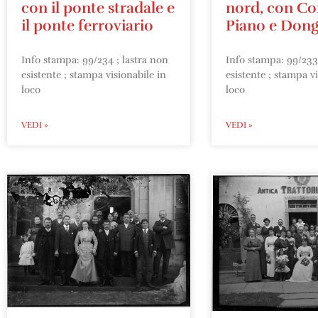
con il ponte stradale e
nord, con C
il ponte ferroviario
Piano e Dong
Info stampa: 99/234 ; lastra non
Info stampa: 99/233 
esistente ; stampa visionabile in
esistente ; stampa vi
loco
loco
VEDI »
VEDI »