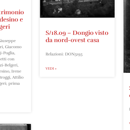
trimonio
desino e
geri
S/18.09 – Dongio visto
da nord-ovest casa
 Giuseppe
eri, Giacomo
-Poglia,
Relazioni: DON5195
etti con
i-Belgeri,
VEDI »
esino, Irene
roggi, Attilio
geri; prima