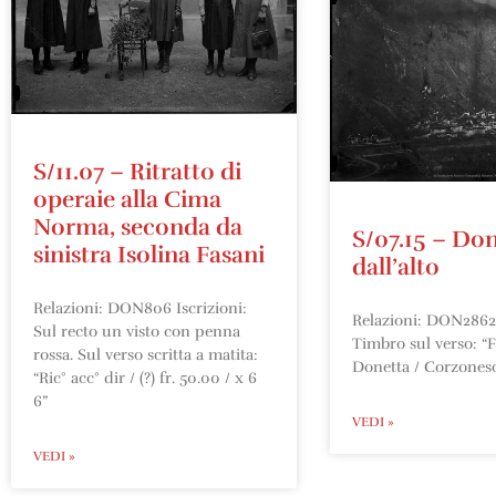
S/11.07 – Ritratto di
operaie alla Cima
Norma, seconda da
S/07.15 – Don
sinistra Isolina Fasani
dall’alto
Relazioni: DON806 Iscrizioni:
Relazioni: DON2862 
Sul recto un visto con penna
Timbro sul verso: “F
rossa. Sul verso scritta a matita:
Donetta / Corzones
“Ric° acc° dir / (?) fr. 50.00 / x 6
6”
VEDI »
VEDI »