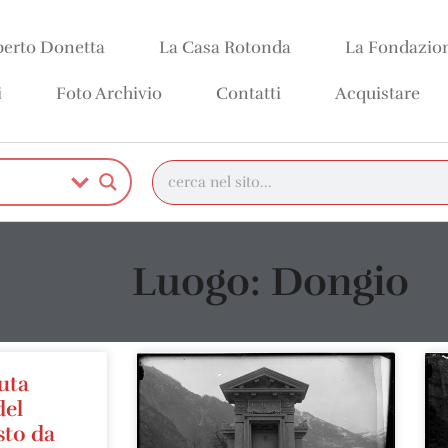
erto Donetta
La Casa Rotonda
La Fondazio
i
Foto Archivio
Contatti
Acquistare
Luogo: Dongio
uta
del
sto da