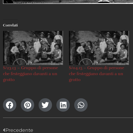
Correlati
S/23.13 – Gruppo di persone
S/04.15 – Gruppo di persone
che festeggiano davanti a un
che festeggiano davanti a un
grotto
grotto
Precedente