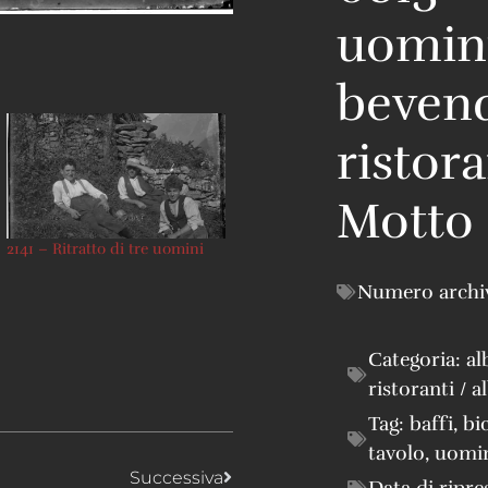
uomini
bevend
ristora
Motto
2141 – Ritratto di tre uomini
Numero archi
Categoria:
al
ristoranti / a
Tag:
baffi
,
bi
tavolo
,
uomi
Successiva
Data di ripre