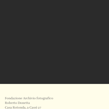
Fondazione Archivio fotografico
Roberto Donetta
Casa Rotonda, a Cassì 27