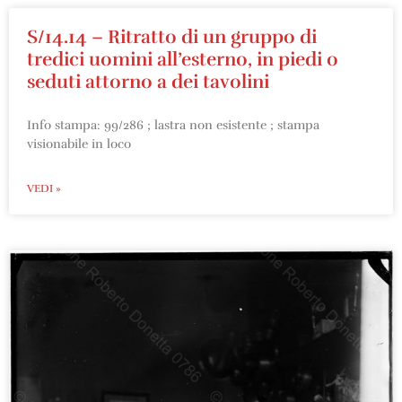
S/14.14 – Ritratto di un gruppo di
tredici uomini all’esterno, in piedi o
seduti attorno a dei tavolini
Info stampa: 99/286 ; lastra non esistente ; stampa
visionabile in loco
VEDI »