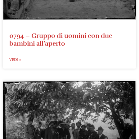
0794 – Gruppo di uomini con due
bambini all’aperto
VEDI »