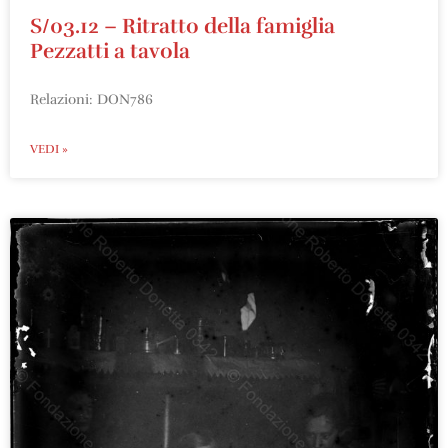
S/03.12 – Ritratto della famiglia
Pezzatti a tavola
Relazioni: DON786
VEDI »