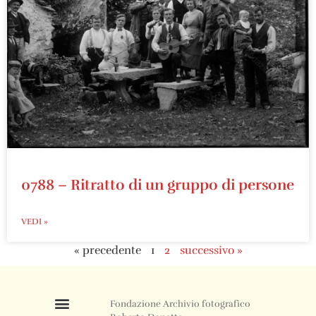
0788 – Ritratto di un gruppo di persone
VEDI »
« precedente
1
2
successivo »
Fondazione Archivio fotografico