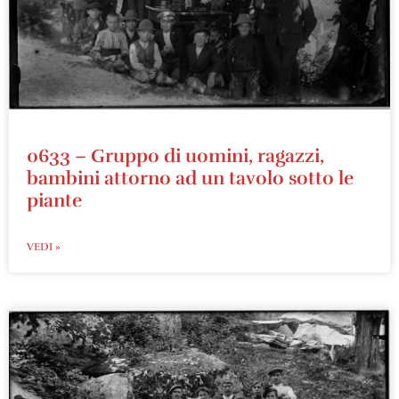
0633 – Gruppo di uomini, ragazzi,
bambini attorno ad un tavolo sotto le
piante
VEDI »