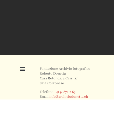
Fondazione Archivio fotografico
Roberto Donetta
Casa Rotonda, a Cassì 27
6722 Corzoneso
Telefono
+41 91 871 12 63
Email
info@archiviodonetta.ch
0