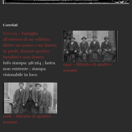
Correlati
S/07.05 – Famiglia
all’esterno di un edificio;
dietro un uomo e un donna
in piedi; davanti quattro
bambini e una donna
Info stampa: 98/264 ; lastra
1942 – Ritratto di quattro
non esistente ; stampa
uomini
visionabile in loco
2168 – Ritratto di quattro
uomini