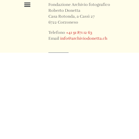
Fondazione Archivio fotografico
Roberto Donetta
Casa Rotonda, a Cassì 27
6722 Corzoneso
Telefono
+41 91 871 12 63
Email
info@archiviodonetta.ch
0
© 2024 All rights Reserved. Design by sertus image.