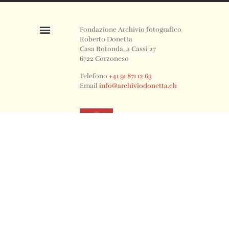
Fondazione Archivio fotografico
Roberto Donetta
Casa Rotonda, a Cassì 27
6722 Corzoneso
Telefono
+41 91 871 12 63
Email
info@archiviodonetta.ch
0
© 2024 All rights Reserved. Design by sertus image.